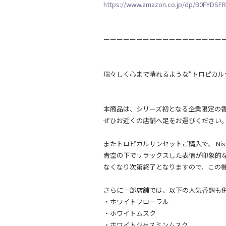
https://www.amazon.co.jp/dp/B0FYDSF
ーーーーーーーーーーーーーーーーーー
瑞々しく心まで晴れるような“トロピカル
本商品は、シリーズ初となる企業限定の
ぜひお近くの店舗へ足をお運びください
またトロピカルサンセットご購入で、 Ni
青空の下でリラックスした表情が印象的
なくなり次第終了となりますので、この
さらに一部店舗では、以下の人気香調も
・ホワイトフローラル
・ホワイトムスク
・ホワイトジャスミンムスク