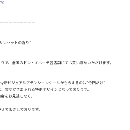
R7S
ーーーーーーーーーー
サンセットの香り”
香りで、全国のドン・キホーテ各店舗にてお買い求めいただけます。
。
ssy新ビジュアルアテンションシールがもらえるのは“今回だけ”
な、爽やかさあふれる特別デザインとなっております。
機会をお見逃しなく。
併せて販売しております。