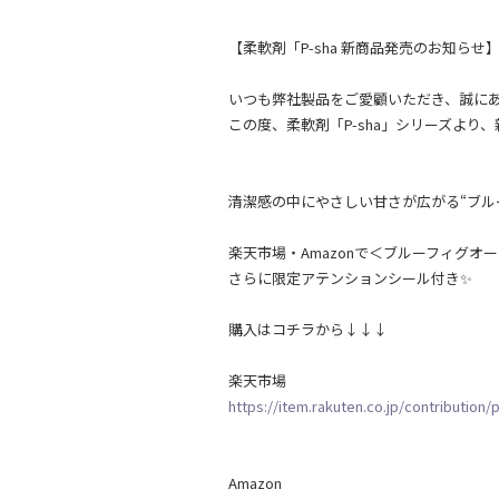
【柔軟剤「P-sha 新商品発売のお知らせ
いつも弊社製品をご愛顧いただき、誠に
この度、柔軟剤「P-sha」シリーズより
清潔感の中にやさしい甘さが広がる“ブル
楽天市場・Amazonで＜ブルーフィグオ
さらに限定アテンションシール付き✨
購入はコチラから↓↓↓
楽天市場
https://item.rakuten.co.jp/contribution
Amazon