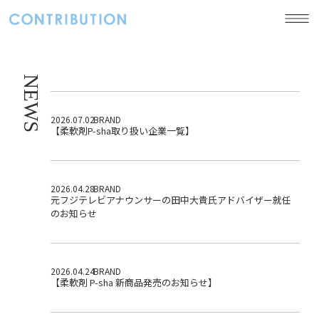
NEWS
HOME
2026.07.02
BRAND
BRANDS
【柔軟剤P-sha取り扱い企業一覧】
BUSINESS
NEWS
2026.04.28
BRAND
元フジテレビアナウンサーの田中大貴氏アドバイザー就任
COMPANY
のお知らせ
2026.04.24
BRAND
CONTACT
【柔軟剤 P-sha 新商品発売のお知らせ】